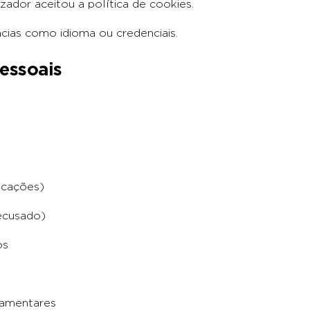
lizador aceitou a política de cookies.
cias como idioma ou credenciais.
essoais
icações)
ecusado)
os
ulamentares